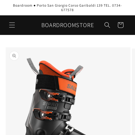
Vai
Boardroom ● Porto San Giorgio Corso Garibaldi 139 TEL. 0734-
direttamente
677578
ai contenuti
BOARDROOMSTORE
Carrello
Passa alle
informazioni
sul prodotto