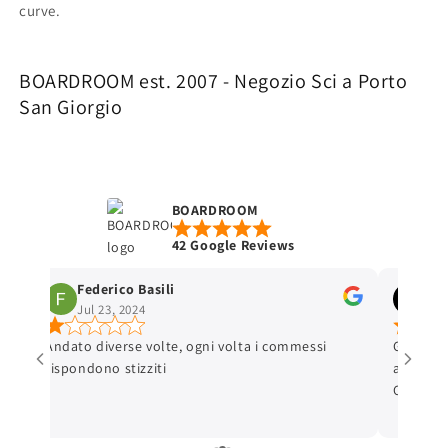
curve.
BOARDROOM est. 2007 - Negozio Sci a Porto
San Giorgio
BOARDROOM
42 Google Reviews
Federico Basili
Ale
Jul 23, 2024
May
n
Andato diverse volte, ogni volta i commessi
Gentilis
rispondono stizziti
all'acqu
e
Consigli
on
attrezza