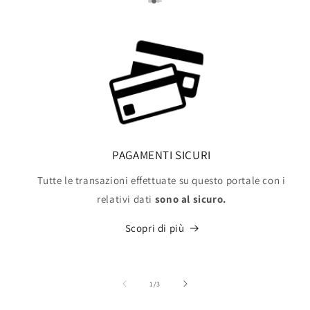
PAGAMENTI SICURI
Tutte le transazioni effettuate su questo portale con i
relativi dati
sono al sicuro.
Scopri di più
su
1
/
3