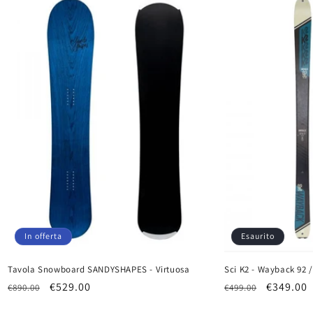
In offerta
Esaurito
Tavola Snowboard SANDYSHAPES - Virtuosa
Sci K2 - Wayback 92 /
Prezzo
Prezzo
€529.00
Prezzo
Prezzo
€349.00
€890.00
€499.00
di
scontato
di
scontat