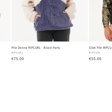
Pile Donna RIPCURL - Block Party
Gilet Pile RIPC
Produttore:
Produttore:
RIPCURL
RIPCURL
Prezzo
€75.00
Prezzo
€55.00
di
di
listino
listino