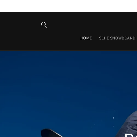
Vai
direttamente
ai contenuti
HOME
SCI E SNOWBOARD