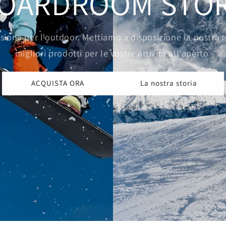
OARDROOM STO
sione per l'outdoor. Mettiamo a disposizione la nostra e
migliori prodotti per le vostre attività all'aperto.
ACQUISTA ORA
La nostra storia