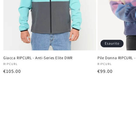
Esaurito
Giacca RIPCURL - Anti-Series Elite DWR
Pile Donna RIPCURL -
Produttore:
Produttore:
RIPCURL
RIPCURL
Prezzo
€105.00
Prezzo
€99.00
di
di
listino
listino