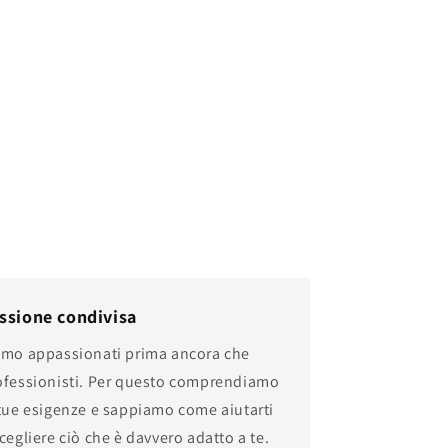
listino
listino
ssione condivisa
amo appassionati prima ancora che
ofessionisti. Per questo comprendiamo
 tue esigenze e sappiamo come aiutarti
cegliere ciò che è davvero adatto a te.