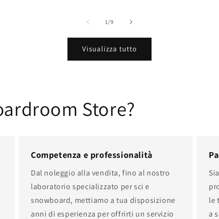
listino
su
1
/
9
Visualizza tutto
Boardroom Store?
Competenza e professionalità
Pa
Dal noleggio alla vendita, fino al nostro
Si
laboratorio specializzato per sci e
pr
snowboard, mettiamo a tua disposizione
le
anni di esperienza per offrirti un servizio
a s