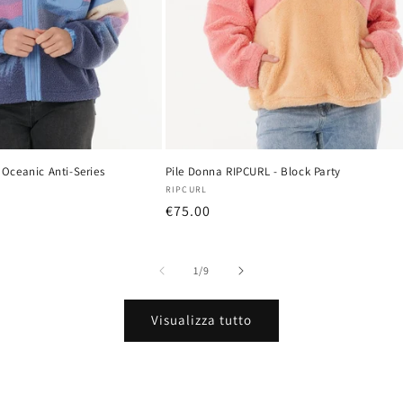
 Oceanic Anti-Series
Pile Donna RIPCURL - Block Party
Produttore:
RIPCURL
Prezzo
€75.00
di
listino
su
1
/
9
Visualizza tutto