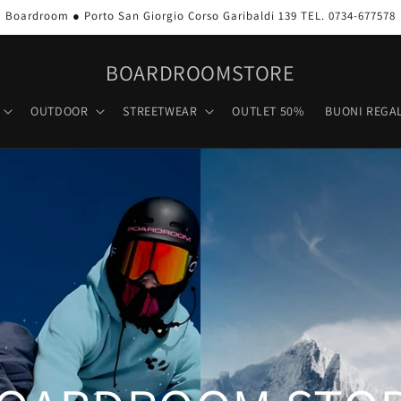
Boardroom ● Porto San Giorgio Corso Garibaldi 139 TEL. 0734-677578
BOARDROOMSTORE
OUTDOOR
STREETWEAR
OUTLET 50%
BUONI REGAL