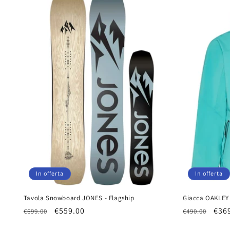
In offerta
In offerta
Tavola Snowboard JONES - Flagship
Giacca OAKLEY
Prezzo
Prezzo
€559.00
Prezzo
Pre
€36
€699.00
€490.00
di
scontato
di
sco