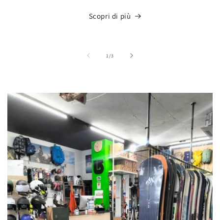
Scopri di più
su
1
/
3