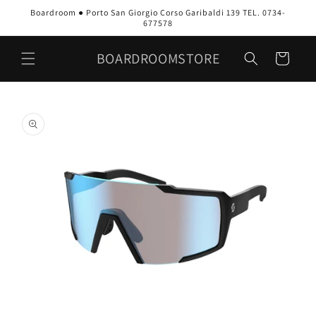
Vai
Boardroom ● Porto San Giorgio Corso Garibaldi 139 TEL. 0734-
direttamente
677578
ai contenuti
BOARDROOMSTORE
Carrello
Passa alle
informazioni
sul prodotto