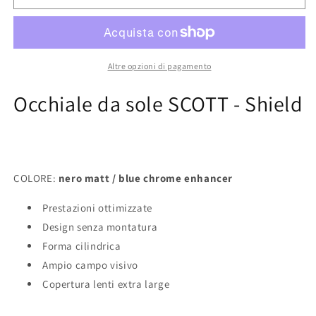
da
da
sole
sole
SCOTT
SCOTT
-
-
Shield
Shield
Altre opzioni di pagamento
Occhiale da sole SCOTT - Shield
COLORE:
nero matt / blue chrome enhancer
Prestazioni ottimizzate
Design senza montatura
Forma cilindrica
Ampio campo visivo
Copertura lenti extra large