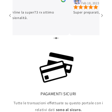
 3, 2023
Feb 18, 2023
stato online la super73 rx ottimo
Super preparati, un pia
 e professionalità.
PAGAMENTI SICURI
Tutte le transazioni effettuate su questo portale con i
relativi dati
sono al sicuro.