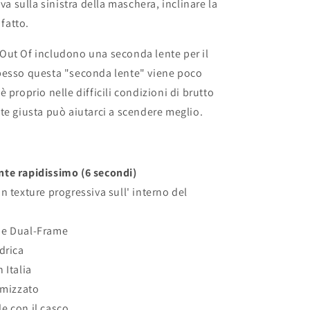
eva sulla sinistra della maschera, inclinare la
 fatto.
Out Of includono una seconda lente per il
pesso questa "seconda lente" viene poco
 proprio nelle difficili condizioni di brutto
te giusta può aiutarci a scendere meglio.
te rapidissimo (6 secondi)
n texture progressiva sull' interno del
ne Dual-Frame
drica
 Italia
timizzato
e con il casco