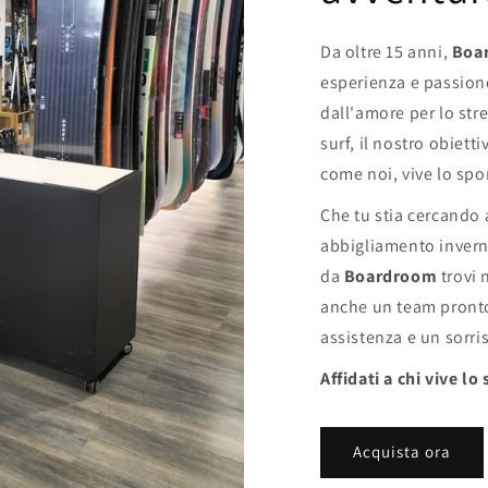
Da oltre 15 anni,
Boa
esperienza e passione
dall'amore per lo str
surf, il nostro obietti
come noi, vive lo spor
Che tu stia cercando 
abbigliamento inverna
da
Boardroom
trovi 
anche un team pronto
assistenza e un sorri
Affidati a chi vive lo
Acquista ora