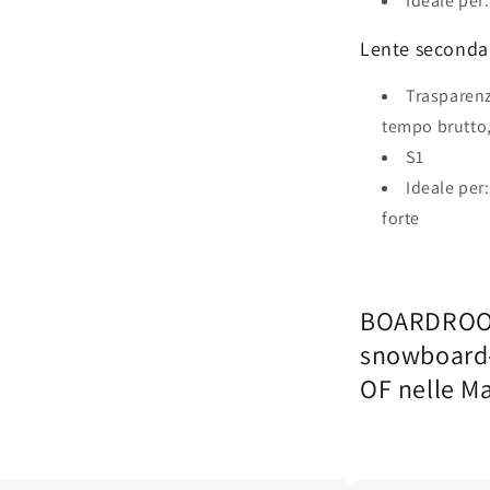
Ideale per
Lente secondar
Trasparenz
tempo brutto
S1
Ideale per:
forte
BOARDROOM 
snowboard-
OF nelle M