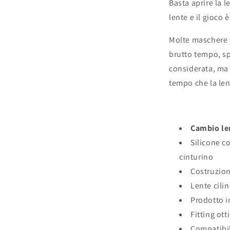
Basta aprire la l
lente e il gioco è
Molte maschere 
brutto tempo, s
considerata, ma è
tempo che la len
Cambio len
Silicone co
cinturino
Costruzio
Lente cilin
Prodotto in
Fitting ot
Compatibil