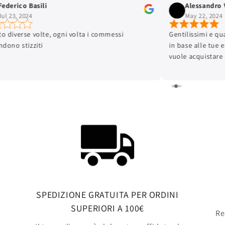
Alessandro Vennitti
ALFONSO CALIFAN
 22, 2024
Feb 3, 2024
simi e qualificati, sanno guidarti all'acquisto
Ragazzi super cordia
alle tue esigenze. Consigliatissimo per chi
informazioni e consi
quistare attrezzatura da snowboard o sci
e super fornito Con
SPEDIZIONE GRATUITA PER ORDINI
SUPERIORI A 100€
R