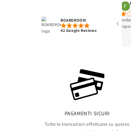
Federico Basili
Jul 23, 2024
May
Andato diverse volte, ogni volta i commessi
Gentilis
BOARDROOM
rispondono stizziti
in base 
42 Google Reviews
vuole ac
PAGAMENTI SICURI
Tutte le transazioni effettuate su questo