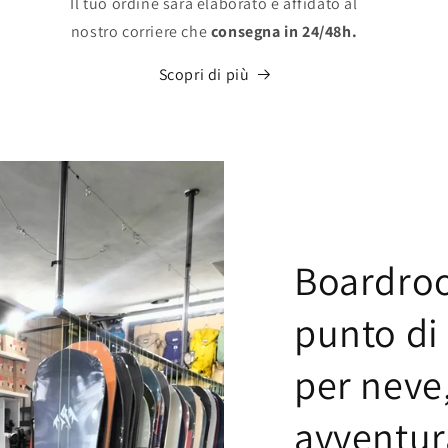
Il tuo ordine sarà elaborato e affidato al
nostro corriere che
consegna in 24/48h.
Scopri di più
Boardroo
punto di
per neve,
avventur