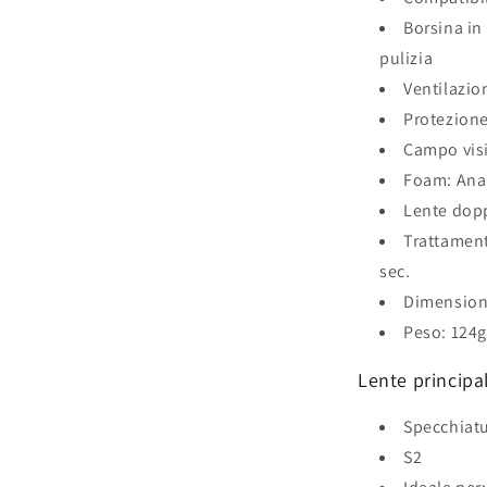
Borsina in 
pulizia
Ventilazio
Protezion
Campo visi
Foam: Anal
Lente dop
Trattament
sec.
Dimension
Peso: 124
Lente principal
Specchiatu
S2