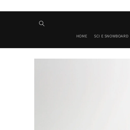
Vai
direttamente
ai contenuti
HOME
SCI E SNOWBOARD
Passa alle
informazioni
sul prodotto