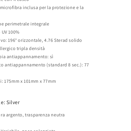
microfibra inclusa per la protezione e la
ne perimetrale integrale
e UV 100%
vo: 196° orizzontale, 4.76 Sterad solido
lergico tripla densità
pia antiappannamento: sì
o antiappannamento (standard 8 sec.): 77
i: 175mm x 101mm x 77mm
g
e: Silver
ra argento, trasparenza neutra