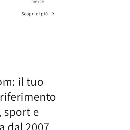
merce
Scopri di più
m: il tuo
 riferimento
 sport e
a dal 2007