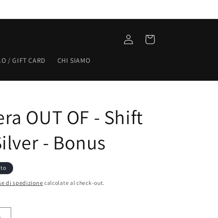
Accedi
Carrello
O / GIFT CARD
CHI SIAMO
ra OUT OF - Shift
ilver - Bonus
ito
e di spedizione
calcolate al check-out.