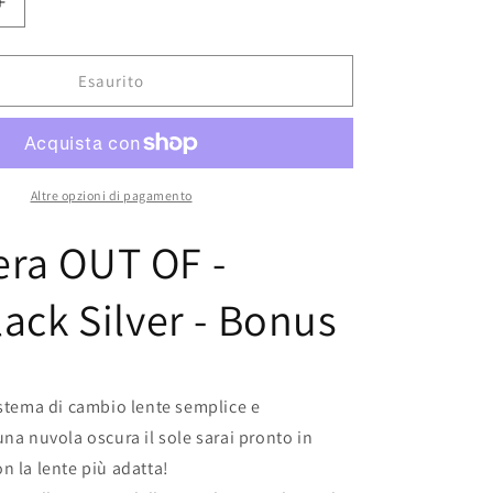
Aumenta
quantità
per
Maschera
Esaurito
OUT
OF
-
Shift
Black
Altre opzioni di pagamento
Silver
-
ra OUT OF -
Bonus
lack Silver - Bonus
istema di cambio lente semplice e
una nuvola oscura il sole sarai pronto in
n la lente più adatta!