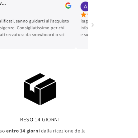
O
Ambra Urriani
Jan 15, 2024
li e disponibili a dare
Gentilissimi e disponibili!
gli sull'acquisto. Negozio pulito
siglio vivamente.
RESO 14 GIORNI
eso
entro 14 giorni
dalla ricezione della