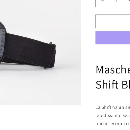
Diminuisci
quantità
per
Maschera
OUT
OF
-
Shift
Black
Silver
-
Masche
Bonus
Shift B
La Shift ha un s
rapidissimo, se 
pochi secondi co