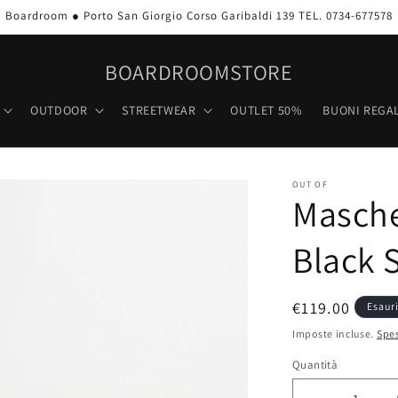
Boardroom ● Porto San Giorgio Corso Garibaldi 139 TEL. 0734-677578
BOARDROOMSTORE
OUTDOOR
STREETWEAR
OUTLET 50%
BUONI REGAL
OUT OF
Masche
Black S
Prezzo
€119.00
Esaur
di
Imposte incluse.
Spes
listino
Quantità