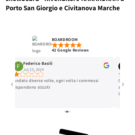
Porto San Giorgio e Civitanova Marche
BOARDROOM
42 Google Reviews
Federico Basili
Ale
Jul 23, 2024
May
n
Andato diverse volte, ogni volta i commessi
Gentilis
rispondono stizziti
all'acqu
e
Consigli
on
attrezza