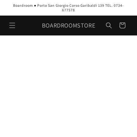
Vai
Boardroom ● Porto San Giorgio Corso Garibaldi 139 TEL. 0734-
direttamente
677578
ai contenuti
BOARDROOMSTORE
Carrello
Passa alle
informazioni
sul prodotto