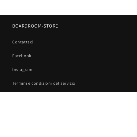
BOARDROOM-STORE
Contattaci
Facebook
Instagram
Termini e condizioni del servizio
Informativa sui rimborsi
Cookie & Privacy Policy
Chiedi di più alla tua voglia di sport!