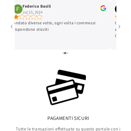
Federico Basili
Ale
Jul 23, 2024
May
n
Andato diverse volte, ogni volta i commessi
Gentilis
rispondono stizziti
all'acqu
e
Consigli
on
attrezza
PAGAMENTI SICURI
Tutte le transazioni effettuate su questo portale con i