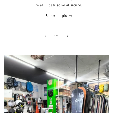
relativi dati
sono al sicuro.
Scopri di più
su
1
/
3