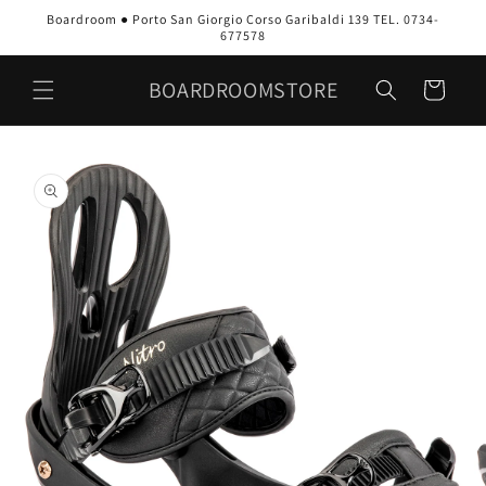
Vai
Boardroom ● Porto San Giorgio Corso Garibaldi 139 TEL. 0734-
direttamente
677578
ai contenuti
BOARDROOMSTORE
Carrello
Passa alle
informazioni
sul prodotto