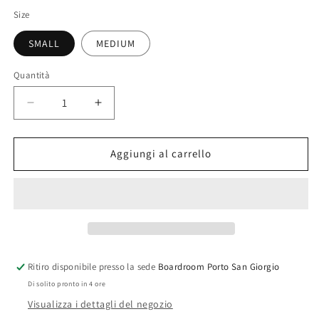
listino
Size
SMALL
MEDIUM
Quantità
Diminuisci
Aumenta
quantità
quantità
per
per
Attacchi
Attacchi
Aggiungi al carrello
Snowboard
Snowboard
NITRO
NITRO
Rythm
Rythm
-
-
Black
Black
Bronze
Bronze
2023
2023
Ritiro disponibile presso la sede
Boardroom Porto San Giorgio
Di solito pronto in 4 ore
Visualizza i dettagli del negozio